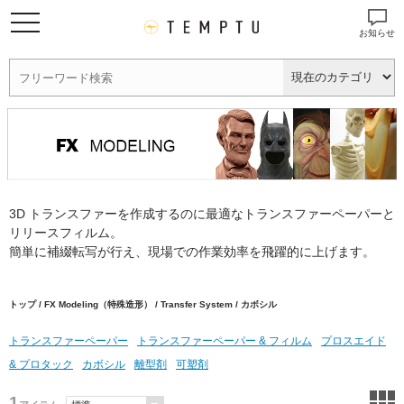
お知らせ
3D トランスファーを作成するのに最適なトランスファーペーパーと
リリースフィルム。
簡単に補綴転写が行え、現場での作業効率を飛躍的に上げます。
トップ
/
FX Modeling（特殊造形）
/
Transfer System
/ カボシル
トランスファーペーパー
トランスファーペーパー & フィルム
プロスエイド
& プロタック
カボシル
離型剤
可塑剤
1