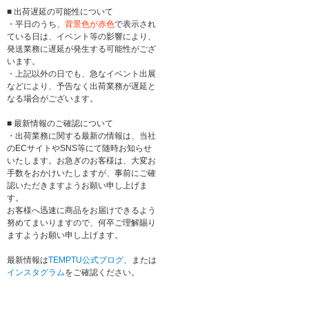
■ 出荷遅延の可能性について
・平日のうち、
背景色が赤色
で表示され
ている日は、イベント等の影響により、
発送業務に遅延が発生する可能性がござ
います。
・上記以外の日でも、急なイベント出展
などにより、予告なく出荷業務が遅延と
なる場合がございます。
■ 最新情報のご確認について
・出荷業務に関する最新の情報は、当社
のECサイトやSNS等にて随時お知らせ
いたします。お急ぎのお客様は、大変お
手数をおかけいたしますが、事前にご確
認いただきますようお願い申し上げま
す。
お客様へ迅速に商品をお届けできるよう
努めてまいりますので、何卒ご理解賜り
ますようお願い申し上げます。
最新情報は
TEMPTU公式ブログ
、または
インスタグラム
をご確認ください。