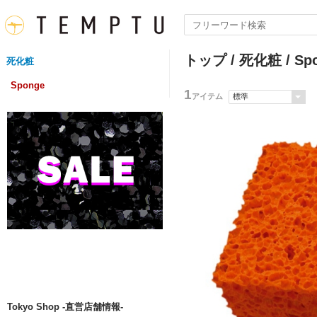
トップ
/
死化粧
/ Sp
死化粧
Sponge
1
アイテム
Tokyo Shop -直営店舗情報-