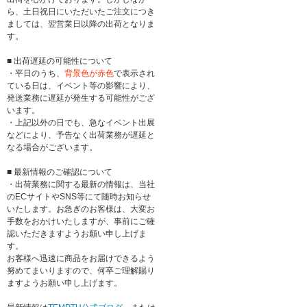
ら、土日祝日にいただいたご注文につき
ましては、翌営業日以降の出荷となりま
す。
■ 出荷遅延の可能性について
・平日のうち、
背景色が赤色
で表示され
ている日は、イベント等の影響により、
発送業務に遅延が発生する可能性がござ
います。
・上記以外の日でも、急なイベント出展
などにより、予告なく出荷業務が遅延と
なる場合がございます。
■ 最新情報のご確認について
・出荷業務に関する最新の情報は、当社
のECサイトやSNS等にて随時お知らせ
いたします。お急ぎのお客様は、大変お
手数をおかけいたしますが、事前にご確
認いただきますようお願い申し上げま
す。
お客様へ迅速に商品をお届けできるよう
努めてまいりますので、何卒ご理解賜り
ますようお願い申し上げます。