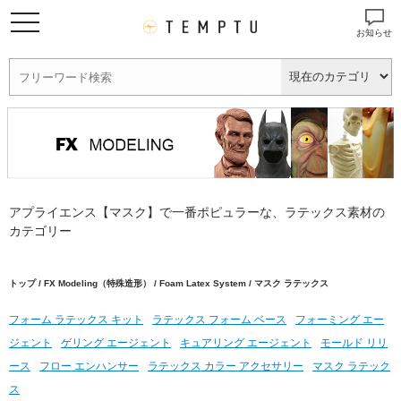
お知らせ
アプライエンス【マスク】で一番ポピュラーな、ラテックス素材の
カテゴリー
トップ
/
FX Modeling（特殊造形）
/
Foam Latex System
/ マスク ラテックス
フォーム ラテックス キット
ラテックス フォーム ベース
フォーミング エー
ジェント
ゲリング エージェント
キュアリング エージェント
モールド リリ
ース
フロー エンハンサー
ラテックス カラー アクセサリー
マスク ラテック
ス