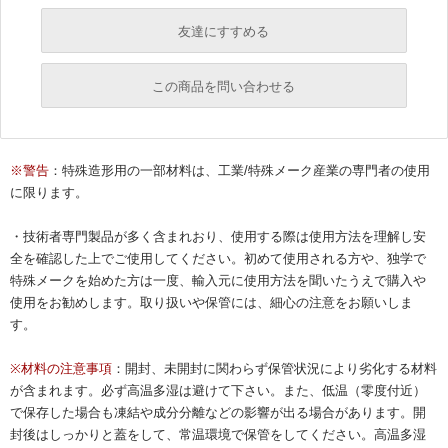
友達にすすめる
必須
この商品を問い合わせる
返信に、お時間を頂く場合がございます。
必須
必須
※警告
：特殊造形用の一部材料は、工業/特殊メーク産業の専門者の使用
に限ります。
必須
必須
・技術者専門製品が多く含まれおり、使用する際は使用方法を理解し安
全を確認した上でご使用してください。初めて使用される方や、独学で
特殊メークを始めた方は一度、輸入元に使用方法を聞いたうえで購入や
使用をお勧めします。取り扱いや保管には、細心の注意をお願いしま
す。
※材料の注意事項
：開封、未開封に関わらず保管状況により劣化する材料
が含まれます。必ず高温多湿は避けて下さい。また、低温（零度付近）
必須
で保存した場合も凍結や成分分離などの影響が出る場合があります。開
封後はしっかりと蓋をして、常温環境で保管をしてください。高温多湿