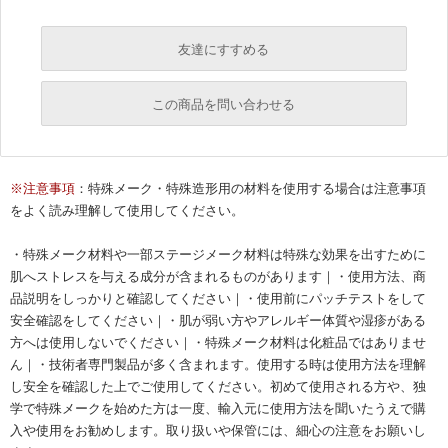
友達にすすめる
必須
この商品を問い合わせる
返信に、お時間を頂く場合がございます。
必須
必須
※注意事項
：特殊メーク・特殊造形用の材料を使用する場合は注意事項
をよく読み理解して使用してください。
必須
必須
・特殊メーク材料や一部ステージメーク材料は特殊な効果を出すために
肌へストレスを与える成分が含まれるものがあります｜・使用方法、商
品説明をしっかりと確認してください｜・使用前にパッチテストをして
安全確認をしてください｜・肌が弱い方やアレルギー体質や湿疹がある
方へは使用しないでください｜・特殊メーク材料は化粧品ではありませ
ん｜・技術者専門製品が多く含まれます。使用する時は使用方法を理解
し安全を確認した上でご使用してください。初めて使用される方や、独
学で特殊メークを始めた方は一度、輸入元に使用方法を聞いたうえで購
必須
入や使用をお勧めします。取り扱いや保管には、細心の注意をお願いし