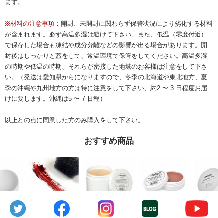
ます。
※材料の注意事項
：開封、未開封に関わらず保管状況により劣化する材料
が含まれます。必ず高温多湿は避けて下さい。また、低温（零度付近）
で保存した場合も凍結や成分分離などの影響が出る場合があります。開
封後はしっかりと蓋をして、常温環境で保管をしてください。高温多湿
の時期や低温の時期、それらが密接した地域のお客様は注意をして下さ
Eメール
電話
どちらでもよい
い。（発送は愛知県からになりますので、冬季の北海道や東北地方、夏
プライバシーポリシーをご確認ください。
季の沖縄や九州地方の方は特に注意をして下さい。約2 〜 3 日程度お届
けに要します。沖縄は5 〜 7 日程）
以上との点に同意した方のみ購入をして下さい。
おすすめ商品
プライバシーポリシーを確認しました。