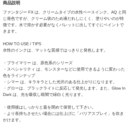
商品説明
ファンタジー FX は、クリームタイプの水性ベースインク。AQ と同
じ発色ですが、クリーム状のため液だれしにくく、塗りやいのが特
徴です。水で溶かす必要がなくパレットに出してすぐにペイントで
きます。
HOW TO USE / TIPS
水性のインクは、マットな質感ではっきりと発色します。
・プライマリー は、原色系のシリーズ
・スペシャリティ は、モンスターなどに使用できるように変わった
色をラインナップ
・シマー は、キラキラとした光沢のある仕上がりになります。
・グローは、ブラックライトに反応して発光します。また、Glow In
Dark は、光を吸収し暗闇で緑白く光ります。
・使用後はしっかりと蓋を閉めて保管して下さい。
・より長持ちさせたい場合には仕上げに「バリアスプレイ」を吹き
かけます。