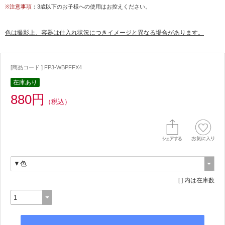
※注意事項
：3歳以下のお子様への使用はお控えください。
色は撮影上、容器は仕入れ状況につきイメージと異なる場合があります。
[商品コード ] FP3-WBPFFX4
在庫あり
880円
（税込）
[ ] 内は在庫数